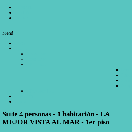
Facebook
YouTube
Twitter
Menú
Home
Aparts
2 personas
3 personas
4 Personas
Estan
Super
Suite
Adapt
5 Personas loft
Ubicación
Consultas
Suite 4 personas - 1 habitación - LA
MEJOR VISTA AL MAR - 1er piso