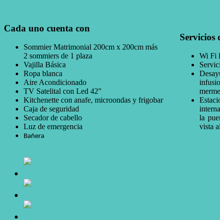
Cada uno cuenta con
Servicios 
Sommier Matrimonial 200cm x 200cm más
2 sommiers de 1 plaza
Wi Fi 
Vajilla Básica
Servic
Ropa blanca
Desayu
Aire Acondicionado
infusi
TV Satelital con Led 42"
merme
Kitchenette con anafe, microondas y frigobar
Estaci
Caja de seguridad
intern
Secador de cabello
la pue
Luz de emergencia
vista a
Bañera